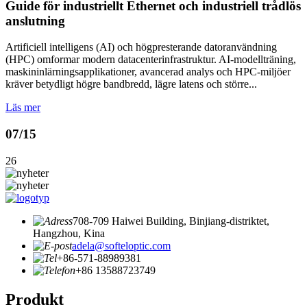
Guide för industriellt Ethernet och industriell trådlös
anslutning
Artificiell intelligens (AI) och högpresterande datoranvändning
(HPC) omformar modern datacenterinfrastruktur. AI-modellträning,
maskininlärningsapplikationer, avancerad analys och HPC-miljöer
kräver betydligt högre bandbredd, lägre latens och större...
Läs mer
07/15
26
708-709 Haiwei Building, Binjiang-distriktet,
Hangzhou, Kina
adela@softeloptic.com
+86-571-88989381
+86 13588723749
Produkt