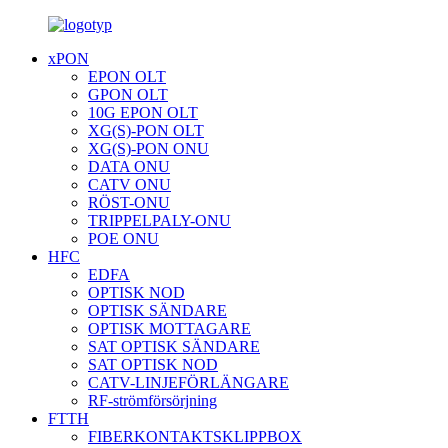
xPON
EPON OLT
GPON OLT
10G EPON OLT
XG(S)-PON OLT
XG(S)-PON ONU
DATA ONU
CATV ONU
RÖST-ONU
TRIPPELPALY-ONU
POE ONU
HFC
EDFA
OPTISK NOD
OPTISK SÄNDARE
OPTISK MOTTAGARE
SAT OPTISK SÄNDARE
SAT OPTISK NOD
CATV-LINJEFÖRLÄNGARE
RF-strömförsörjning
FTTH
FIBERKONTAKTSKLIPPBOX