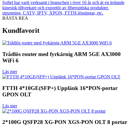
Softel har varit verksamt i branschen i över 16 år och är en ledande
kinesisk tillverkare och exportör av fiberoptiska produkter.
utrustning, CATV, IPTV, XPON, FTTH-lösningar, etc.
BÄSTA REA
Kundfavorit
Trådlös router med fyrkärnig ARM 5GE AX3000
WiFi 6
Läs mer
FTTH 4*10GE(SFP+) Upplänk 16*PON-portar
GPON OLT
Läs mer
2*100G QSFP28 XG-PON XGS-PON OLT 8 portar