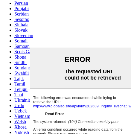
Persian
Punjabi
Serbian
Sesotho
Sinhala
Slovak
Slovenian
Somali
Samoan
Scots Gaelic
Shona
Sindhi
Sundanese
Swahili
Tajik
Tamil
Telugu
Thai
Ukrainian
Urdu
Uzbek
Vietnamese
Welsh
Xhosa
Yiddish