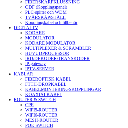
FIBERSKARFKLUSSNING
ODF (Kopplingspanel)
PLC-spliter och WDM
TVÄRSKÅP/STÄLL
Kopplingskabel och tillbehör
DIGITALTV
KODARE
MODULATOR
KODARE MODULATOR
MULTIPLEXER & SCRAMBLER
HUVUDPROCESSOR
IRD/DEKODER/TRANSKODER
IP-gateway
IPTV-SERVER
KABLAR
FIBEROPTISK KABEL
FTTH-DROPKABEL
KABELMONTERINGSKOPPLINGAR
KOAXIALKABEL
ROUTER & SWITCH
CPE
WIFI5-ROUTER
WIFI6-ROUTER
MESH-ROUTER
POE-SWITCH